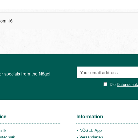
rom
16
or specials from the Nögel
Die
Datenschut
ice
Information
hnik
NÖGEL App
stechnik
Versandarten