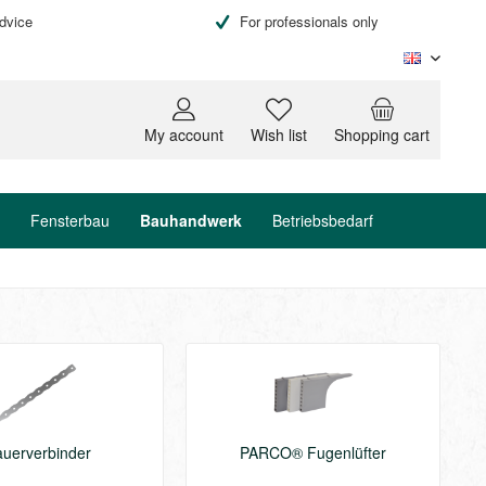
advice
For professionals only
Englisc
My account
Wish list
Shopping cart
Bauhandwerk
Fensterbau
Betriebsbedarf
uerverbinder
PARCO® Fugenlüfter