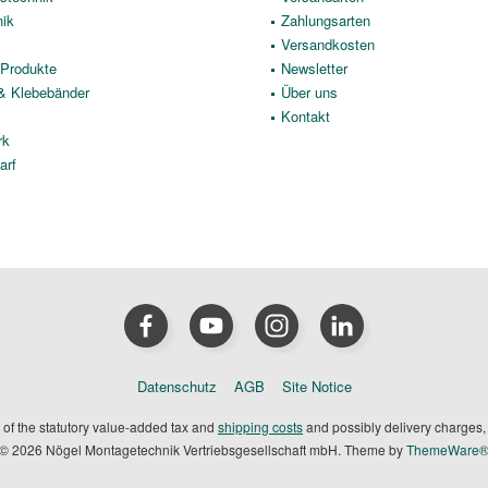
nik
Zahlungsarten
Versandkosten
Produkte
Newsletter
 & Klebebänder
Über uns
Kontakt
rk
arf
Datenschutz
AGB
Site Notice
t of the statutory value-added tax and
shipping costs
and possibly delivery charges, 
© 2026 Nögel Montagetechnik Vertriebsgesellschaft mbH. Theme by
ThemeWare