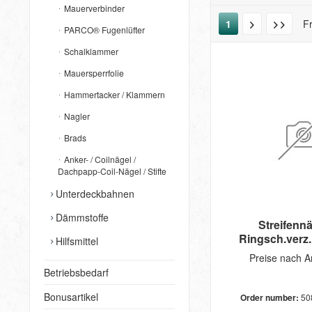
Mauerverbinder
1
F
PARCO® Fugenlüfter
Schalklammer
Mauersperrfolie
Hammertacker / Klammern
Nagler
Brads
Anker- / Coilnägel /
Dachpapp-Coil-Nägel / Stifte
Unterdeckbahnen
Dämmstoffe
Streifennä
Ringsch.verz
Hilfsmittel
Preise nach 
Betriebsbedarf
Bonusartikel
Order number:
50