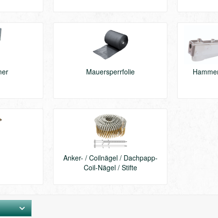
mer
Mauersperrfolie
Hammer
Anker- / Coilnägel / Dachpapp-
Coil-Nägel / Stifte