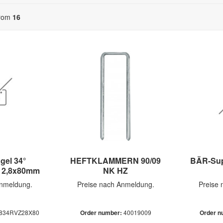
rom
16
gel 34°
HEFTKLAMMERN 90/09
BÄR-Sup
. 2,8x80mm
NK HZ
Anmeldung.
Preise nach Anmeldung.
Preise
834RVZ28X80
Order number:
40019009
Order n