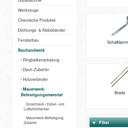
Dübeltechnik
Werkzeuge
Chemische Produkte
Dichtungs- & Klebebänder
Fensterbau
Schalklam
Bauhandwerk
Ringbalkenschalung
Dach-Zubehör
Holzverbinder
Mauerwerk-
Brads
Befestigungsmaterial
Einschraub-/ Dübel- und
Luftschichtanker
Mauerwerk-Befestigung
Filter
Zubehör