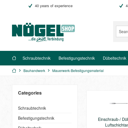
40 years of experience
4
Schraubtechnik
Befestigungstechnik
Dübeltechnik
Bauhandwerk
Mauerwerk-Befestigungsmaterial
Categories
Schraubtechnik
Befestigungstechnik
Einschraub-/ Dü
Luftschichta