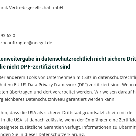
nik Vertriebsgesellschaft mbH
-93 63 0
tzbeauftragter@noegel.de
enweitergabe in datenschutzrechtlich nicht sichere Dri
e nicht DPF-zertifiziert sind
er anderem Tools von Unternehmen mit Sitz in datenschutzrechtlic
h dem EU-US-Data Privacy Framework (DPF) zertifiziert sind. Wenn
aten übertragen und dort verarbeitet werden. Wir weisen darauf hi
ergleichbares Datenschutzniveau garantiert werden kann.
hin, dass die USA als sicherer Drittstaat grundsätzlich ein mit d
in die USA ist danach zulässig, wenn der Empfänger eine Zertifiz
geeignete zusätzliche Garantien verfügt. Informationen zu Übermitt
nden Sie in dieser Datenschutzerklärung.