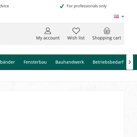
dvice
For professionals only
Englisc
My account
Wish list
Shopping cart
ebänder
Fensterbau
Bauhandwerk
Betriebsbedarf
