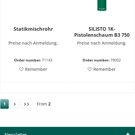
Statikmischrohr
SILISTO 1K-
Pistolenschaum B3 750
ml
Preise nach Anmeldung.
Preise nach Anmeldung.
Order number:
71143
Order number:
79002
Remember
Remember
1
From
2
Newsletter