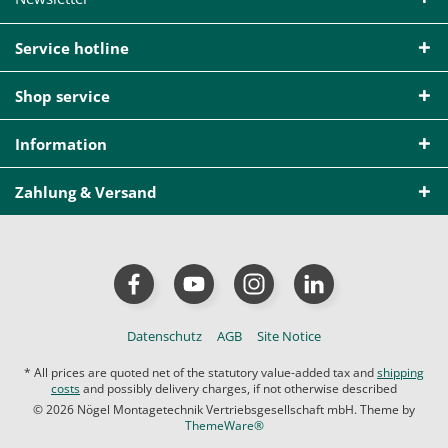
Service hotline
Shop service
Information
Zahlung & Versand
Datenschutz
AGB
Site Notice
* All prices are quoted net of the statutory value-added tax and
shipping
costs
and possibly delivery charges, if not otherwise described
© 2026 Nögel Montagetechnik Vertriebsgesellschaft mbH. Theme by
ThemeWare®