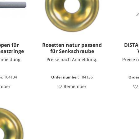
pen für
Rosetten natur passend
DIST
nsatzringe
für Senkschraube
Anmeldung.
Preise nach Anmeldung.
Preise 
r:
104134
Order number:
104136
Orde
mber
Remember