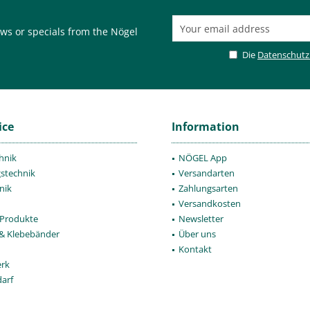
ws or specials from the Nögel
Die
Datenschut
ice
Information
hnik
NÖGEL App
gstechnik
Versandarten
nik
Zahlungsarten
Versandkosten
Produkte
Newsletter
 & Klebebänder
Über uns
Kontakt
rk
darf