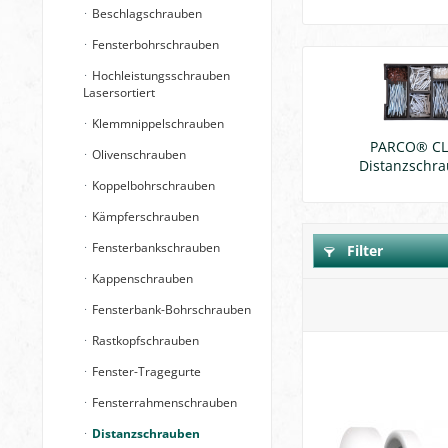
Beschlagschrauben
Fensterbohrschrauben
Hochleistungsschrauben
Lasersortiert
Klemmnippelschrauben
PARCO® CL
Olivenschrauben
Distanzschr
Koppelbohrschrauben
Kämpferschrauben
Fensterbankschrauben
Filter
Kappenschrauben
Fensterbank-Bohrschrauben
Rastkopfschrauben
Fenster-Tragegurte
Fensterrahmenschrauben
Distanzschrauben