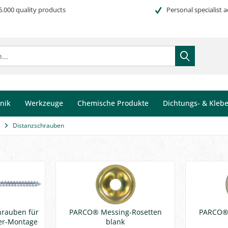
5.000 quality products
Personal specialist a
nik
Werkzeuge
Chemische Produkte
Dichtungs- & Kleb
Distanzschrauben
rauben für
PARCO® Messing-Rosetten
PARCO® 
ter-Montage
blank