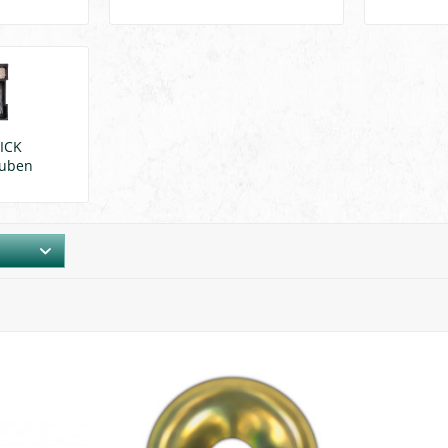
ICK
auben