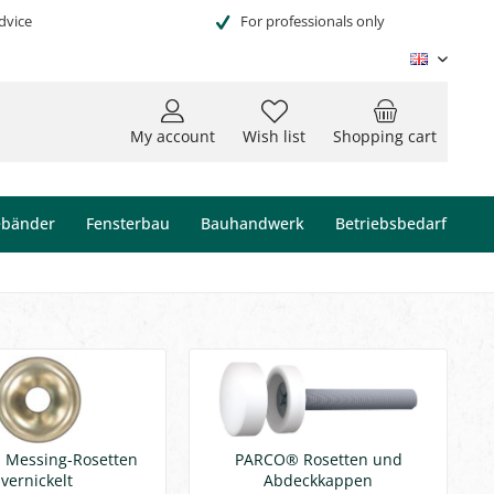
dvice
For professionals only
Englisc
My account
Wish list
Shopping cart
ebänder
Fensterbau
Bauhandwerk
Betriebsbedarf
Messing-Rosetten
PARCO® Rosetten und
vernickelt
Abdeckkappen