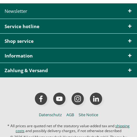
Newsletter
Service hotline
Shop service
Information
Zahlung & Versand
Datenschutz
AGB
Site Notice
* All prices are quoted net of the statutory value-added tax and
shipping
costs
and possibly delivery charges, if not otherwise described