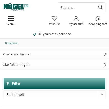
Menu
Wish list
My account
Shopping cart
40 years of experience
Brügemann
Pfostenverbinder
Glasfalzeinlagen
Filter