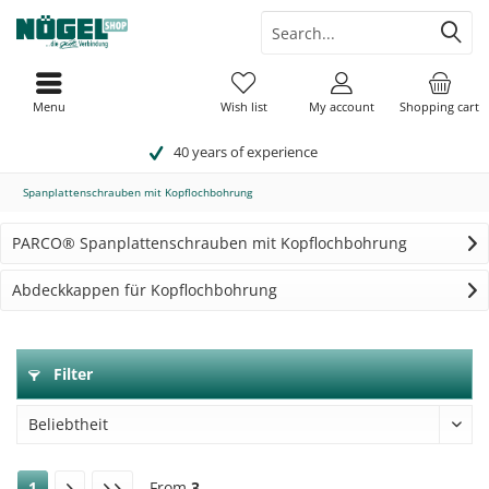
Menu
Wish list
My account
Shopping cart
40 years of experience
Spanplattenschrauben mit Kopflochbohrung
PARCO® Spanplattenschrauben mit Kopflochbohrung
Abdeckkappen für Kopflochbohrung
Filter
1
From
3