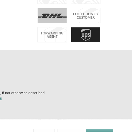
, if not otherwise described
e®
h