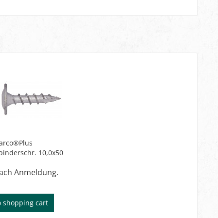
arco®Plus
binderschr. 10,0x50
nach Anmeldung.
o
shopping cart