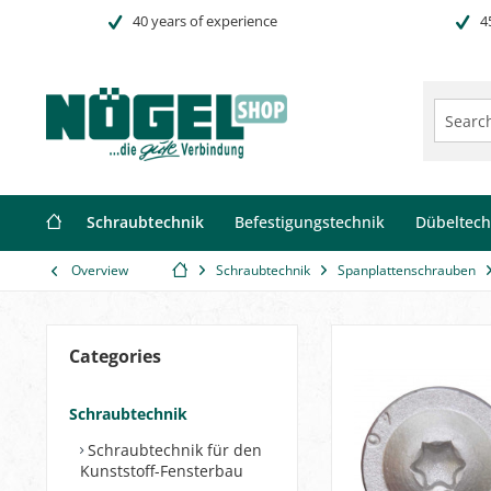
40 years of experience
4
Schraubtechnik
Befestigungstechnik
Dübeltech
Overview
Schraubtechnik
Spanplattenschrauben
Categories
Schraubtechnik
Schraubtechnik für den
Kunststoff-Fensterbau