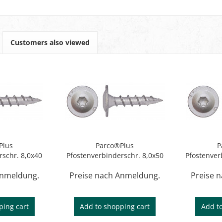
Customers also viewed
Plus
Parco®Plus
P
rschr. 8,0x40
Pfostenverbinderschr. 8,0x50
Pfostenver
Anmeldung.
Preise nach Anmeldung.
Preise 
ping cart
Add to
shopping cart
Add t