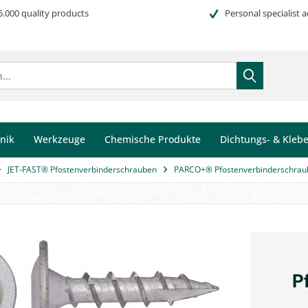
5.000 quality products
Personal specialist a
nik
Werkzeuge
Chemische Produkte
Dichtungs- & Kleb
JET-FAST® Pfostenverbinderschrauben
PARCO+® Pfostenverbinderschrau
P