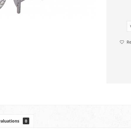
R
valuations
0