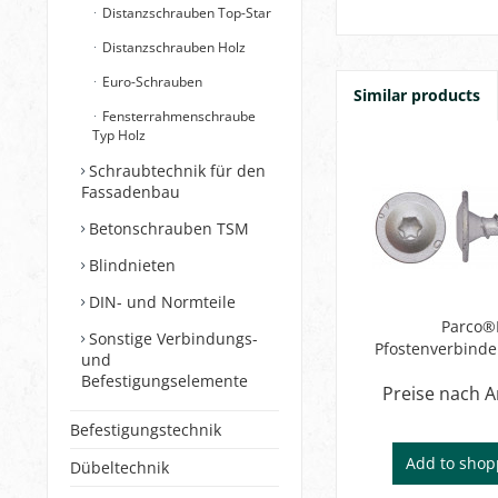
Distanzschrauben Top-Star
Distanzschrauben Holz
Euro-Schrauben
Similar products
Fensterrahmenschraube
Typ Holz
Schraubtechnik für den
Fassadenbau
Betonschrauben TSM
Blindnieten
DIN- und Normteile
Parco®
Sonstige Verbindungs-
Pfostenverbinde
und
Befestigungselemente
Preise nach 
Befestigungstechnik
Add to
shop
Dübeltechnik