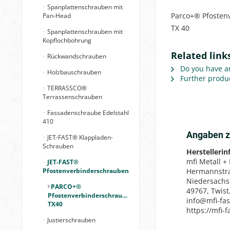
Spanplattenschrauben mit
Parco+® Pfosten
Pan-Head
TX 40
Spanplattenschrauben mit
Kopflochbohrung
Related lin
Rückwandschrauben
Do you have an
Holzbauschrauben
Further produ
TERRASSCO®
Terrassenschrauben
Fassadenschraube Edelstahl
410
Angaben z
JET-FAST® Klappladen-
Schrauben
Herstelleri
mfi Metall +
JET-FAST®
Pfostenverbinderschrauben
Hermannstr
Niedersach
PARCO+®
49767, Twist
Pfostenverbinderschrauben
info@mfi-fa
TX40
https://mfi-
Justierschrauben