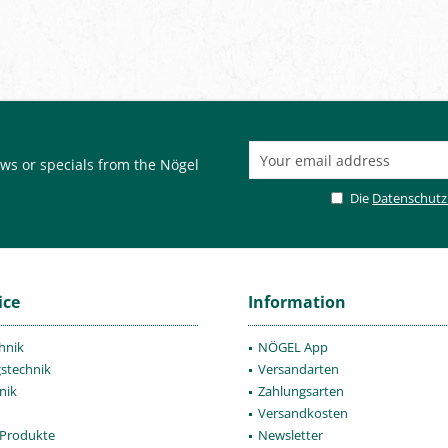
ws or specials from the Nögel
Die
Datenschut
ice
Information
hnik
NÖGEL App
gstechnik
Versandarten
nik
Zahlungsarten
Versandkosten
Produkte
Newsletter