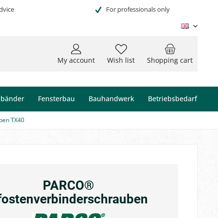
dvice
For professionals only
Englisc
My account
Wish list
Shopping cart
ebänder
Fensterbau
Bauhandwerk
Betriebsbedarf
ben TX40
PARCO®
fostenverbinderschrauben