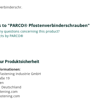
verbinderschr.
ks to "PARCO® Pfostenverbinderschrauben"
y questions concerning this product?
cts by PARCO®
ur Produktsicherheit
nformationen:
 Fastening Industrie GmbH
aße 19
sen
, Deutschland
stening.com
fastening.com