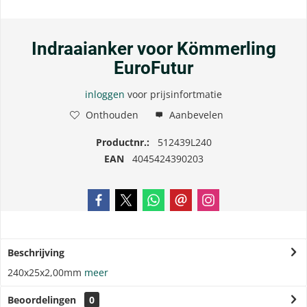
Indraaianker voor Kömmerling
EuroFutur
inloggen
voor prijsinfortmatie
Onthouden
Aanbevelen
Productnr.:
512439L240
EAN
4045424390203
Beschrijving
240x25x2,00mm
meer
Beoordelingen
0