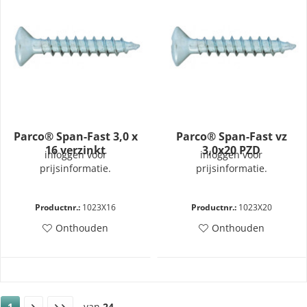
Parco® Span-Fast 3,0 x
Parco® Span-Fast vz
16 verzinkt
3,0x20 PZD
inloggen voor
inloggen voor
prijsinformatie.
prijsinformatie.
Productnr.:
1023X16
Productnr.:
1023X20
Onthouden
Onthouden
1
van
24