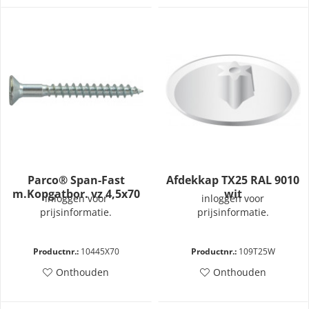
Parco® Span-Fast
Afdekkap TX25 RAL 9010
m.Kopgatbor. vz 4,5x70
wit
inloggen voor
inloggen voor
prijsinformatie.
prijsinformatie.
Productnr.:
10445X70
Productnr.:
109T25W
Onthouden
Onthouden