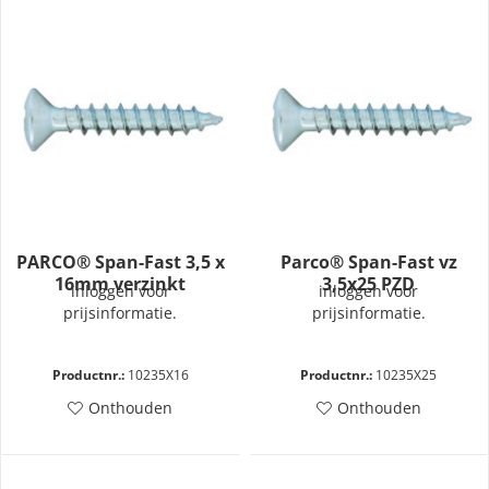
PARCO® Span-Fast 3,5 x
Parco® Span-Fast vz
16mm verzinkt
3,5x25 PZD
inloggen voor
inloggen voor
prijsinformatie.
prijsinformatie.
Productnr.:
10235X16
Productnr.:
10235X25
Onthouden
Onthouden