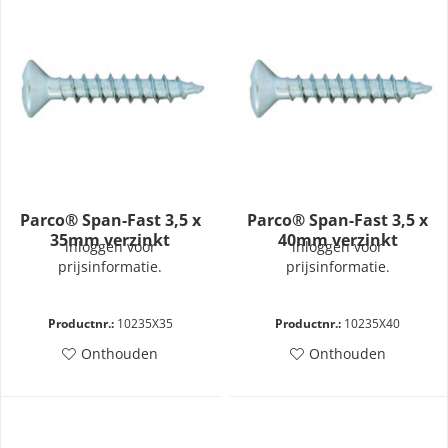
Parco® Span-Fast 3,5 x
Parco® Span-Fast 3,5 x
35mm verzinkt
40mm verzinkt
inloggen voor
inloggen voor
prijsinformatie.
prijsinformatie.
Productnr.:
10235X35
Productnr.:
10235X40
Onthouden
Onthouden