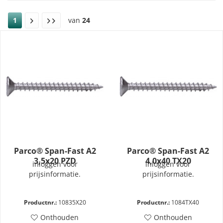
1
van
24
Parco® Span-Fast A2
Parco® Span-Fast A2
3,5x20 PZD
4,0x40 TX20
inloggen voor
inloggen voor
prijsinformatie.
prijsinformatie.
Productnr.:
10835X20
Productnr.:
1084TX40
Onthouden
Onthouden