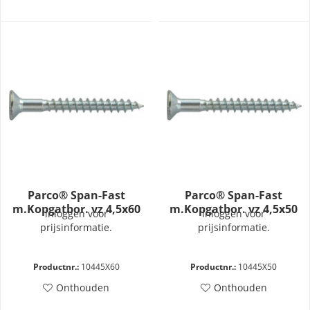
Parco® Span-Fast
Parco® Span-Fast
m.Kopgatbor. vz 4,5x60
m.Kopgatbor. vz 4,5x50
inloggen voor
inloggen voor
prijsinformatie.
prijsinformatie.
Productnr.:
10445X60
Productnr.:
10445X50
Onthouden
Onthouden