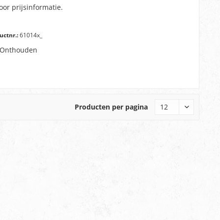
oor prijsinformatie.
uctnr.:
61014x_
Onthouden
Producten per pagina