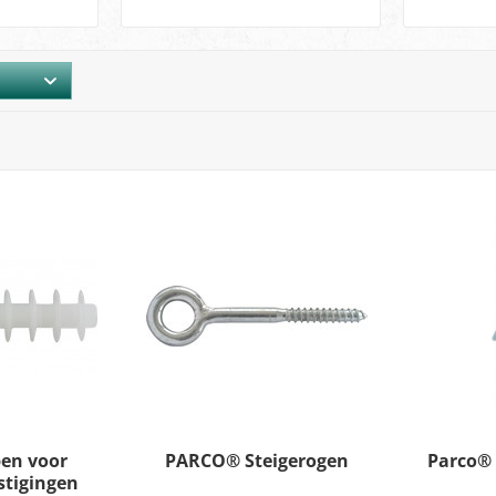
en voor
PARCO® Steigerogen
Parco® 
stigingen