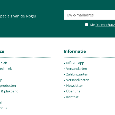
pecials van de Nögel
Die
Datenschut
ce
Informatie
hniek
NÖGEL App
techniek
Versandarten
Zahlungsarten
ap
Versandkosten
producten
Newsletter
- & plakband
Über uns
w
Kontakt
l
bruik