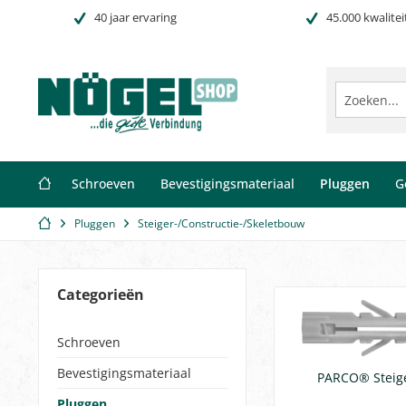
40 jaar ervaring
45.000 kwalitei
Schroeven
Bevestigingsmateriaal
Pluggen
G
Pluggen
Steiger-/Constructie-/Skeletbouw
Categorieën
Schroeven
Bevestigingsmateriaal
PARCO® Steig
Pluggen