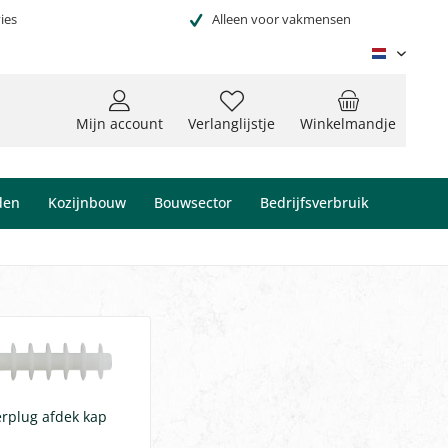
ies
Alleen voor vakmensen
Niederl
Mijn account
Verlanglijstje
Winkelmandje
den
Kozijnbouw
Bouwsector
Bedrijfsverbruik
erplug afdek kap