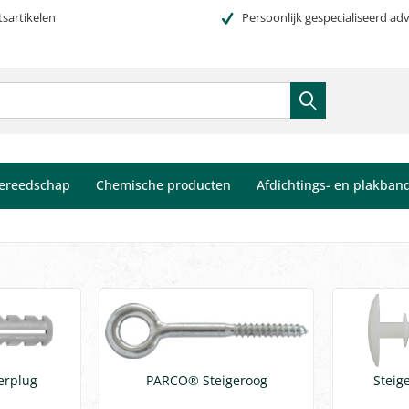
tsartikelen
Persoonlijk gespecialiseerd adv
ereedschap
Chemische producten
Afdichtings- en plakban
erplug
PARCO® Steigeroog
Steig