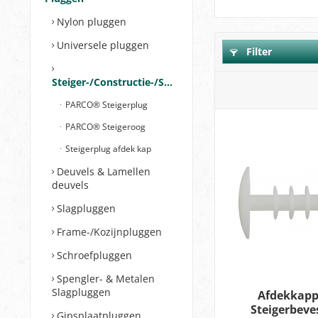
Nylon pluggen
Universele pluggen
Filter
Steiger-/Constructie-/Skeletbouw
PARCO® Steigerplug
PARCO® Steigeroog
Steigerplug afdek kap
Deuvels & Lamellen
deuvels
Slagpluggen
Frame-/Kozijnpluggen
Schroefpluggen
Spengler- & Metalen
Slagpluggen
Afdekkapp
Steigerbeve
Gipsplaatpluggen