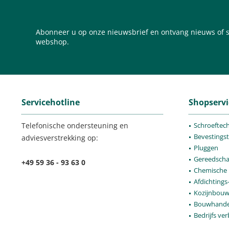
Abonneer u op onze nieuwsbrief en ontvang nieuws of s
webshop.
Servicehotline
Shopservi
Telefonische ondersteuning en
Schroeftec
Bevestings
adviesverstrekking op:
Pluggen
Gereedsch
+49 59 36 - 93 63 0
Chemische 
Afdichtings
Kozijnbou
Bouwhande
Bedrijfs ver