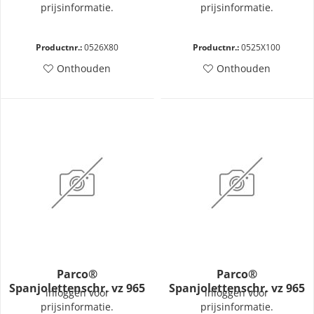
M6x80-H
M5x100H
prijsinformatie.
prijsinformatie.
Productnr.:
0526X80
Productnr.:
0525X100
Onthouden
Onthouden
Parco®
Parco®
Spanjolettenschr. vz 965
Spanjolettenschr. vz 965
inloggen voor
inloggen voor
M6x100H
M5x90-H
prijsinformatie.
prijsinformatie.