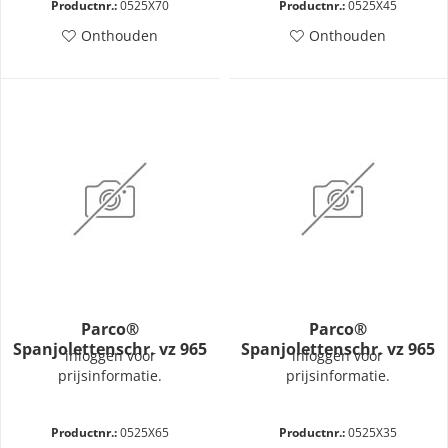
Productnr.:
0525X70
Productnr.:
0525X45
Onthouden
Onthouden
Parco®
Parco®
Spanjolettenschr. vz 965
Spanjolettenschr. vz 965
inloggen voor
inloggen voor
M5x65-H
M5x35-H
prijsinformatie.
prijsinformatie.
Productnr.:
0525X65
Productnr.:
0525X35