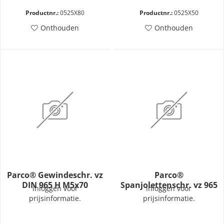
Productnr.:
0525X80
Productnr.:
0525X50
Onthouden
Onthouden
Parco® Gewindeschr. vz
Parco®
DIN 965 H M5x70
Spanjolettenschr. vz 965
inloggen voor
inloggen voor
M5x45-H
prijsinformatie.
prijsinformatie.