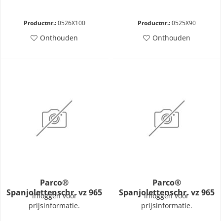
Productnr.:
0526X100
Productnr.:
0525X90
Onthouden
Onthouden
Parco®
Parco®
Spanjolettenschr. vz 965
Spanjolettenschr. vz 965
inloggen voor
inloggen voor
M5x80-H
M5x50-H
prijsinformatie.
prijsinformatie.