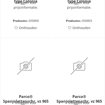
type Colonia
type Colonia
inloggen voor
inloggen voor
prijsinformatie.
prijsinformatie.
Productnr.:
830800
Productnr.:
830803
Onthouden
Onthouden
Parco®
Parco®
Spanjolettenschr. vz 965
Spanjolettenschr. vz 965
inloggen voor
inloggen voor