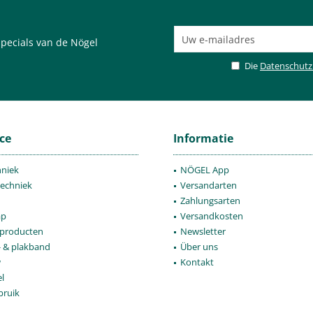
pecials van de Nögel
Die
Datenschut
ce
Informatie
hniek
NÖGEL App
techniek
Versandarten
Zahlungsarten
ap
Versandkosten
producten
Newsletter
- & plakband
Über uns
w
Kontakt
l
bruik