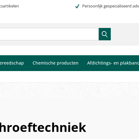
tsartikelen
Persoonlijk gespecialiseerd adv
ereedschap
Chemische producten
Afdichtings- en plakban
hroeftechniek