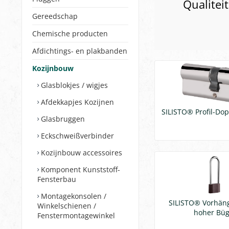
Qualitei
Gereedschap
Chemische producten
Afdichtings- en plakbanden
Kozijnbouw
Glasblokjes / wigjes
Afdekkapjes Kozijnen
SILISTO® Profil-Dop
Glasbruggen
Eckschweißverbinder
Kozijnbouw accessoires
Komponent Kunststoff-
Fensterbau
Montagekonsolen /
SILISTO® Vorhän
Winkelschienen /
hoher Büg
Fenstermontagewinkel