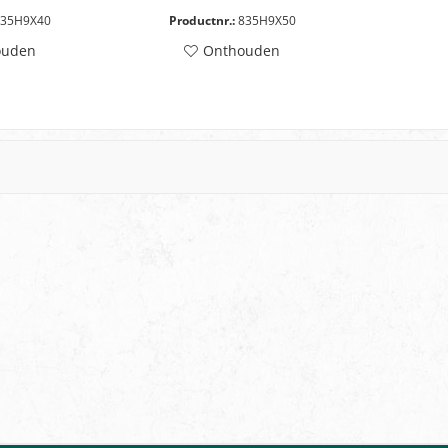
35H9X40
Productnr.:
835H9X50
ouden
Onthouden