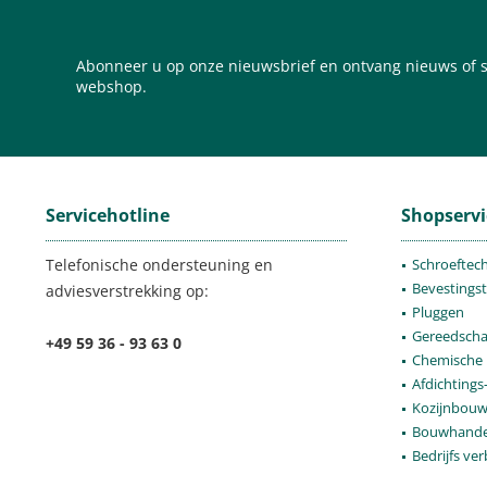
Abonneer u op onze nieuwsbrief en ontvang nieuws of s
webshop.
Servicehotline
Shopservi
Telefonische ondersteuning en
Schroeftec
Bevestings
adviesverstrekking op:
Pluggen
Gereedsch
+49 59 36 - 93 63 0
Chemische 
Afdichtings
Kozijnbou
Bouwhande
Bedrijfs ver