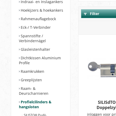
Indraai- en Inslagankers
Hoekijzers & hoekankers
Filter
Rahmenauflagebock
Eck-/ T-Verbinder
Spannstifte /
Verbindernägel
Glasleistenhalter
Dichtkissen Aluminium
Profile
Raamkrukken
Greeplijsten
Raam- &
Deurscharnieren
Profielcilinders &
SILISdTO 
hangsloten
Doppelzy
50x50
inloggen voor pr
SILISTO® Profil-