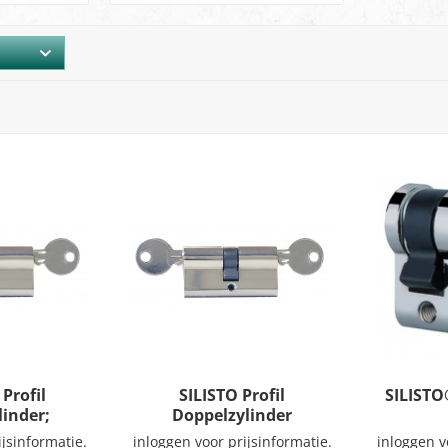
Profil
SILISTO Profil
SILISTO
linder;
Doppelzylinder
mm;
40x60mm;
ijsinformatie.
inloggen voor prijsinformatie.
inloggen v