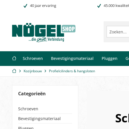
40 jaar ervaring
45.000 kwalitei
Schroeven
Bevestigingsmateriaal
Pluggen
G
Kozijnbouw
Profielcilinders & hangsloten
Categorieën
Schroeven
Sc
Bevestigingsmateriaal
Pluggen