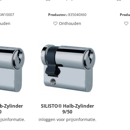
SW10007
Productnr.:
835040X60
Produ
ouden
Onthouden
b-Zylinder
SILISTO® Halb-Zylinder
0
9/50
ijsinformatie.
inloggen voor prijsinformatie.