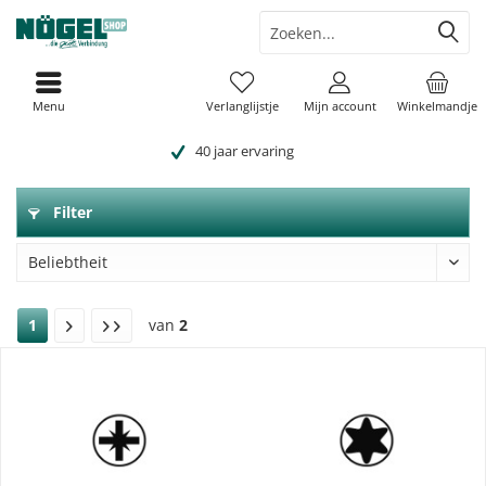
Menu
Verlanglijstje
Mijn account
Winkelmandje
40 jaar ervaring
Filter
1
van
2