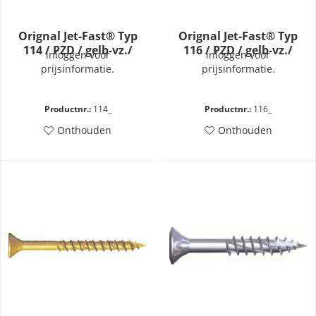
Orignal Jet-Fast® Typ
Orignal Jet-Fast® Typ
114 / PZD / gelb-vz./
116 / PZD / gelb-vz./
inloggen voor
inloggen voor
vollgew.
teilgew.
prijsinformatie.
prijsinformatie.
Productnr.:
114_
Productnr.:
116_
Onthouden
Onthouden