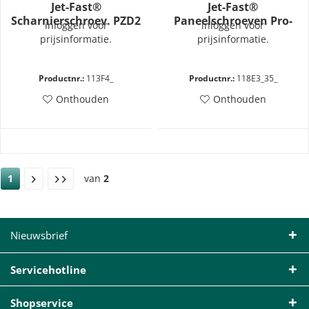
Jet-Fast®
Jet-Fast®
Scharnierschroev. PZD2
Paneelschroeven Pro-
inloggen voor
inloggen voor
4,0x25
Inox RVS A2 - TX10
prijsinformatie.
prijsinformatie.
Productnr.:
113F4_
Productnr.:
118E3_35_
Onthouden
Onthouden
1
van
2
Nieuwsbrief
Servicehotline
Shopservice