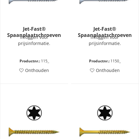
Jet-Fast®
Jet-Fast®
Spaanplaatschroeven
Spaanplaatschroeven
inloggen voor
inloggen voor
blauw verzinkt
blauw verzinkt
prijsinformatie.
prijsinformatie.
deeldraad – PZD
deeldraad – Torx
Productnr.:
115_
Productnr.:
1150_
Onthouden
Onthouden