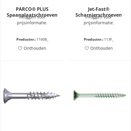
PARCO® PLUS
Jet-Fast®
Spaanplaatschroeven
Scharnierschroeven
inloggen voor
inloggen voor
geel verzinkt deeldraad -
PZD2 4,0x30
prijsinformatie.
prijsinformatie.
TX40
Productnr.:
11608_
Productnr.:
113F_
Onthouden
Onthouden