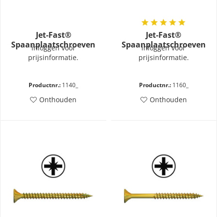
Jet-Fast®
Jet-Fast®
Spaanplaatschroeven
Spaanplaatschroeven
inloggen voor
inloggen voor
geel verzinkt voldraad –
geel verzinkt deeldraad
prijsinformatie.
prijsinformatie.
Torx
– Torx
Productnr.:
1140_
Productnr.:
1160_
Onthouden
Onthouden