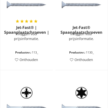
Jet-Fast® |
Jet-Fast®
Spaanplaatschroeven |
Spaanplaatschroeven
inloggen voor
inloggen voor
Type 113 | Blauw-
blauw verzinkt voldraad
prijsinformatie.
prijsinformatie.
Verzinkt | Voldraad |
– Torx
PZD
Productnr.:
113_
Productnr.:
1130_
Onthouden
Onthouden