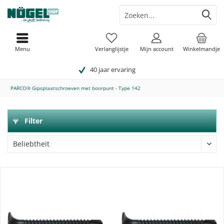
Menu
Verlanglijstje
Mijn account
Winkelmandje
40 jaar ervaring
PARCO® Gipsplaatschroeven met boorpunt - Type 142
Filter