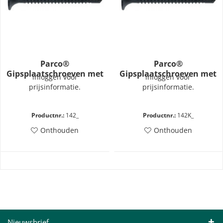
Parco®
Parco®
Gipsplaatschroeven met
Gipsplaatschroeven met
inloggen voor
inloggen voor
boorpunt - Type 142
boorpunt - Type 142
prijsinformatie.
prijsinformatie.
*kleine verpakking
Productnr.:
142_
Productnr.:
142K_
Onthouden
Onthouden
Nieuwsbrief