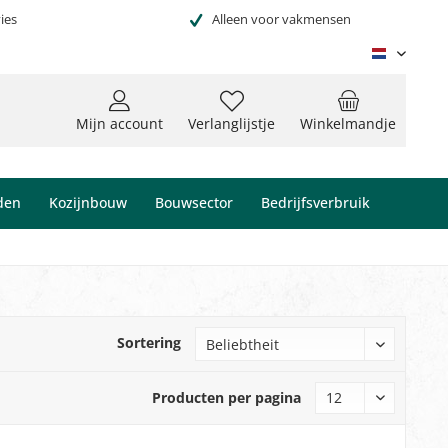
ies
Alleen voor vakmensen
Niederl
Mijn account
Verlanglijstje
Winkelmandje
den
Kozijnbouw
Bouwsector
Bedrijfsverbruik
Sortering
Producten per pagina