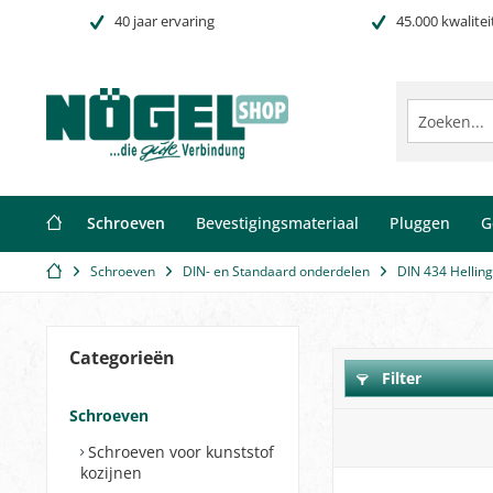
40 jaar ervaring
45.000 kwalitei
Schroeven
Bevestigingsmateriaal
Pluggen
G
Schroeven
DIN- en Standaard onderdelen
DIN 434 Helling
Categorieën
Filter
Schroeven
Schroeven voor kunststof
kozijnen