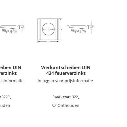
eiben DIN
Vierkantscheiben DIN
verzinkt
434 feuerverzinkt
ijsinformatie.
inloggen voor prijsinformatie.
:
3220_
Productnr.:
322_
ouden
Onthouden