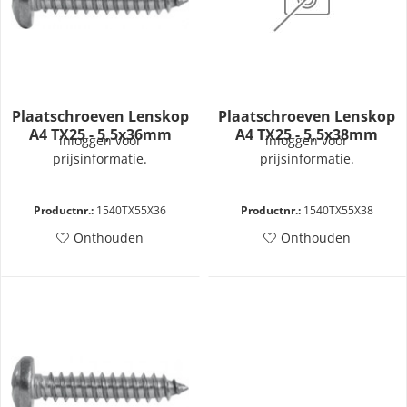
Plaatschroeven Lenskop
Plaatschroeven Lenskop
A4 TX25 - 5,5x36mm
A4 TX25 - 5,5x38mm
inloggen voor
inloggen voor
prijsinformatie.
prijsinformatie.
Productnr.:
1540TX55X36
Productnr.:
1540TX55X38
Onthouden
Onthouden