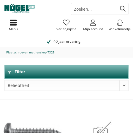
Menu
Verlanglijstje
Mijn account
Winkelmandje
40 jaar ervaring
Plaatschroeven met lenskop TX25
Filter