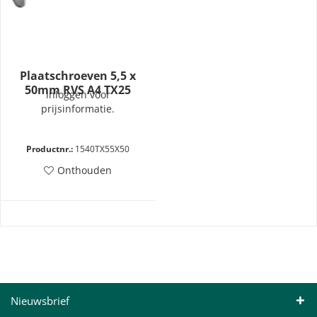
Plaatschroeven 5,5 x
50mm RVS A4 TX25
inloggen voor
Lenskop
prijsinformatie.
Productnr.:
1540TX55X50
Onthouden
Nieuwsbrief