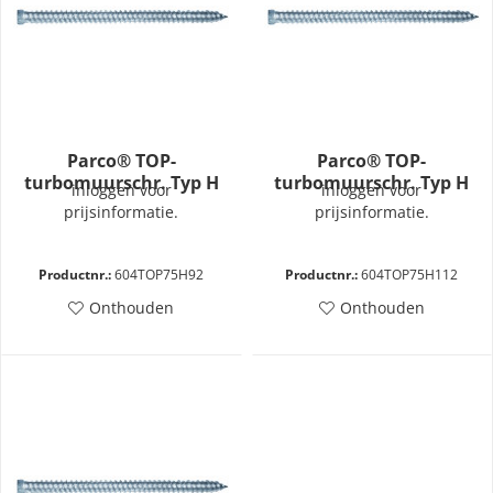
Parco® TOP-
Parco® TOP-
turbomuurschr. Typ H
turbomuurschr. Typ H
inloggen voor
inloggen voor
7,5x92
7,5x112
prijsinformatie.
prijsinformatie.
Productnr.:
604TOP75H92
Productnr.:
604TOP75H112
Onthouden
Onthouden