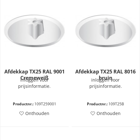
Afdekkap TX25 RAL 9001
Afdekkap TX25 RAL 8016
Cremeweiß
bruin
inloggen voor
inloggen voor
prijsinformatie.
prijsinformatie.
Productnr.:
109T259001
Productnr.:
109T25B
Onthouden
Onthouden