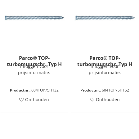
Parco® TOP-
Parco® TOP-
turbomuurschr. Typ H
turbomuurschr. Typ H
inloggen voor
inloggen voor
7,5x132
7,5x152
prijsinformatie.
prijsinformatie.
Productnr.:
604TOP75H132
Productnr.:
604TOP75H152
Onthouden
Onthouden