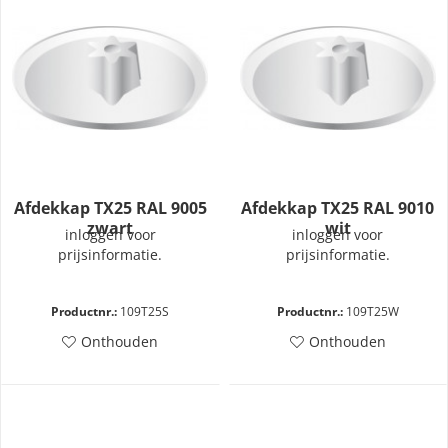
Afdekkap TX25 RAL 9005
Afdekkap TX25 RAL 9010
zwart
wit
inloggen voor
inloggen voor
prijsinformatie.
prijsinformatie.
Productnr.:
109T25S
Productnr.:
109T25W
Onthouden
Onthouden