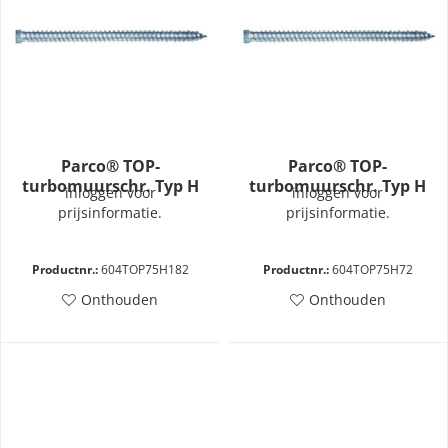
Parco® TOP-
Parco® TOP-
turbomuurschr. Typ H
turbomuurschr. Typ H
inloggen voor
inloggen voor
7,5x182
7,5x72
prijsinformatie.
prijsinformatie.
Productnr.:
604TOP75H182
Productnr.:
604TOP75H72
Onthouden
Onthouden