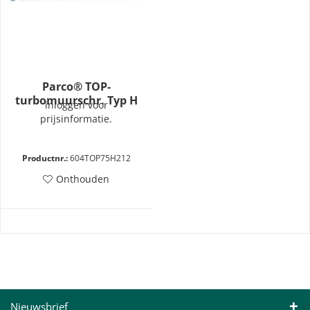
Parco® TOP-
turbomuurschr. Typ H
inloggen voor
7,5x212
prijsinformatie.
Productnr.:
604TOP75H212
Onthouden
Nieuwsbrief