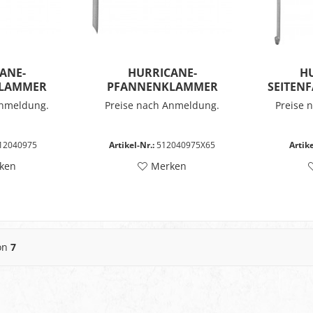
ANE-
HURRICANE-
H
LAMMER
PFANNENKLAMMER
SEITEN
Anmeldung.
Preise nach Anmeldung.
Preise 
12040975
Artikel-Nr.:
512040975X65
Artike
ken
Merken
on
7