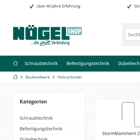
über 40 Jahre Erfahrung
50.
Schraubtechnik
Befestigungstechnik
Dübeltech
Bauhandwerk
Holzverbinder
Kategorien
Schraubtechnik
Befestigungstechnik
Sturmklammern (T
Dübeltechnik