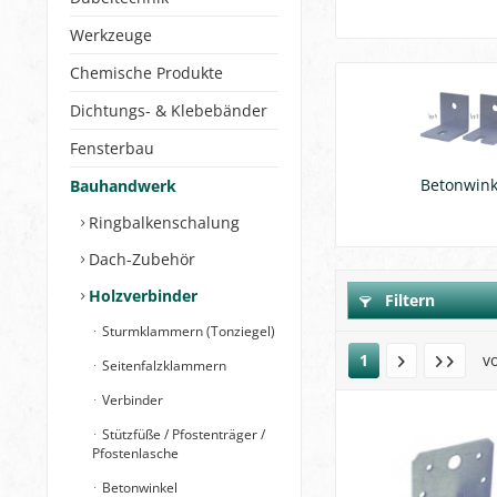
Werkzeuge
Chemische Produkte
Dichtungs- & Klebebänder
Fensterbau
Betonwink
Bauhandwerk
Ringbalkenschalung
Dach-Zubehör
Holzverbinder
Filtern
Sturmklammern (Tonziegel)
1
v
Seitenfalzklammern
Verbinder
Stützfüße / Pfostenträger /
Pfostenlasche
Betonwinkel