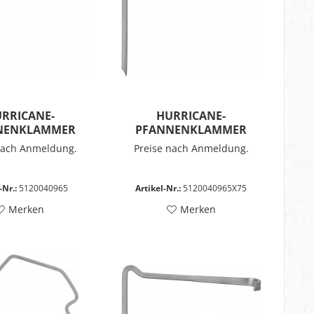
RRICANE-
HURRICANE-
NENKLAMMER
PFANNENKLAMMER
eckig
nach Anmeldung.
Preise nach Anmeldung.
-Nr.:
5120040965
Artikel-Nr.:
5120040965X75
Merken
Merken