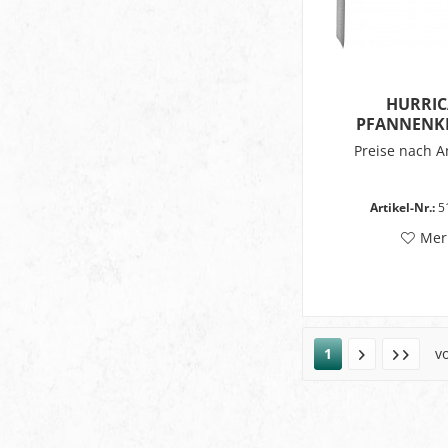
HURRIC
PFANNENK
Preise nach 
Artikel-Nr.:
5
Mer
1
v