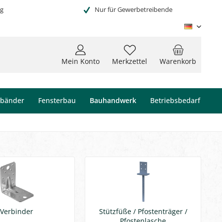
ng
Nur für Gewerbetreibende
Deutsc
Mein Konto
Merkzettel
Warenkorb
ebänder
Fensterbau
Bauhandwerk
Betriebsbedarf
Verbinder
Stützfüße / Pfostenträger /
Pfostenlasche