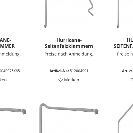
ANE-
Hurricane-
HU
AMMER
Seitenfalzklammern
SEITEN
Anmeldung.
Preise nach Anmeldung.
Preise 
0040975X65
Artikel-Nr.:
512004991
Artike
ken
Merken