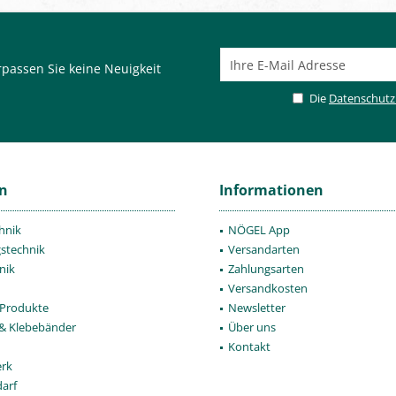
passen Sie keine Neuigkeit
Die
Datenschut
en
Informationen
hnik
NÖGEL App
gstechnik
Versandarten
nik
Zahlungsarten
Versandkosten
Produkte
Newsletter
 & Klebebänder
Über uns
Kontakt
rk
darf