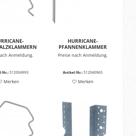
RRICANE-
HURRICANE-
FALZKLAMMERN
PFANNENKLAMMER
nach Anmeldung.
Preise nach Anmeldung.
l-Nr.:
512004993
Artikel-Nr.:
512040965
Merken
Merken