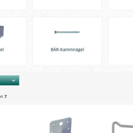
el
BÄR-Kammnägel
on
7