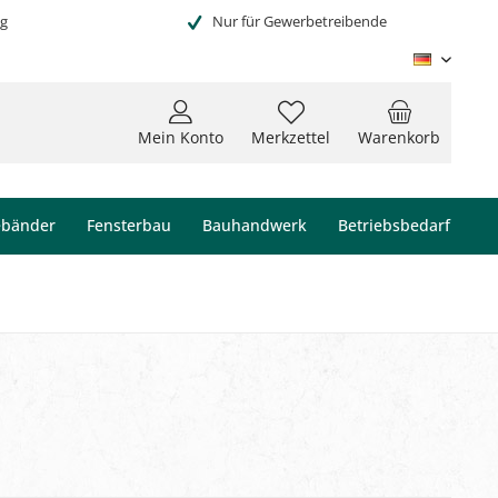
ng
Nur für Gewerbetreibende
Deutsc
Mein Konto
Merkzettel
Warenkorb
ebänder
Fensterbau
Bauhandwerk
Betriebsbedarf