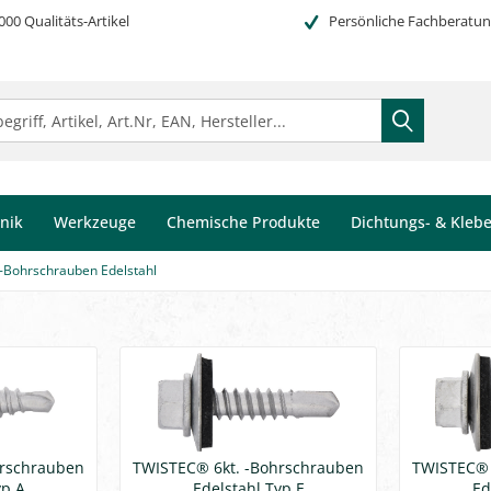
000 Qualitäts-Artikel
Persönliche Fachberatu
nik
Werkzeuge
Chemische Produkte
Dichtungs- & Kleb
 -Bohrschrauben Edelstahl
hrschrauben
TWISTEC® 6kt. -Bohrschrauben
TWISTEC® 
yp A
Edelstahl Typ E
Ed