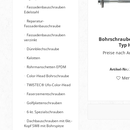
Fassadenbauschrauben
Edelstahl
Reparatur-
Fassadenbauschraube
Fassadenbauschrauben
Bohrschraube
verzinkt
Typ 
Dünnblechschraube
Preise nach 
Kalotten
Rohrmanschetten EPDM
Artikel-Nr.:
Color-Head Bohrschraube
Mer
TWISTEC® Ufo-Color-Head
Faserzementschrauben
Golfplattenschrauben
6-kt. Spezialschrauben
Dachbauschrauben mit 6kt.-
Kopf SW8 mit Bohrspitze