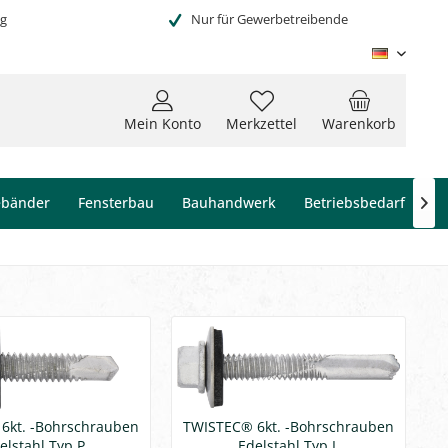
ng
Nur für Gewerbetreibende
Deutsc
Mein Konto
Merkzettel
Warenkorb
ebänder
Fensterbau
Bauhandwerk
Betriebsbedarf

6kt. -Bohrschrauben
TWISTEC® 6kt. -Bohrschrauben
elstahl Typ P
Edelstahl Typ L