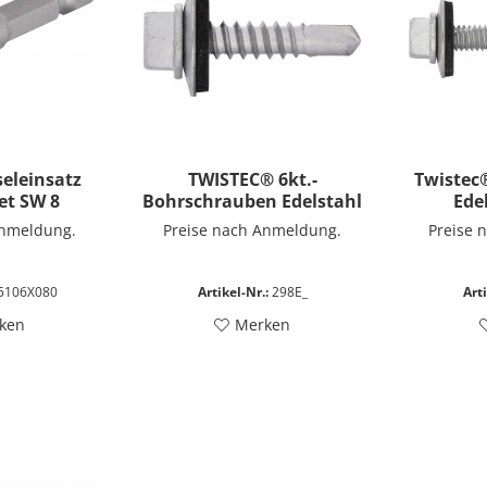
seleinsatz
TWISTEC® 6kt.-
Twistec
et SW 8
Bohrschrauben Edelstahl
Ede
Typ E
Anmeldung.
Preise nach Anmeldung.
Preise 
5106X080
Artikel-Nr.:
298E_
Arti
ken
Merken