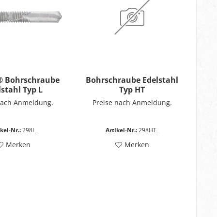
® Bohrschraube
Bohrschraube Edelstahl
lstahl Typ L
Typ HT
nach Anmeldung.
Preise nach Anmeldung.
kel-Nr.:
298L_
Artikel-Nr.:
298HT_
Merken
Merken