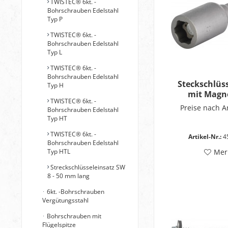
TWISTEC® 6kt. -
Bohrschrauben Edelstahl
Typ P
TWISTEC® 6kt. -
Bohrschrauben Edelstahl
Typ L
TWISTEC® 6kt. -
Bohrschrauben Edelstahl
Steckschlüs
Typ H
mit Magn
TWISTEC® 6kt. -
Preise nach 
Bohrschrauben Edelstahl
Typ HT
TWISTEC® 6kt. -
Artikel-Nr.:
4
Bohrschrauben Edelstahl
Typ HTL
Mer
Streckschlüsseleinsatz SW
8 - 50 mm lang
6kt. -Bohrschrauben
Vergütungsstahl
Bohrschrauben mit
Flügelspitze