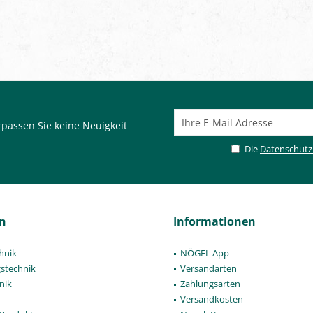
passen Sie keine Neuigkeit
Die
Datenschut
en
Informationen
hnik
NÖGEL App
gstechnik
Versandarten
nik
Zahlungsarten
Versandkosten