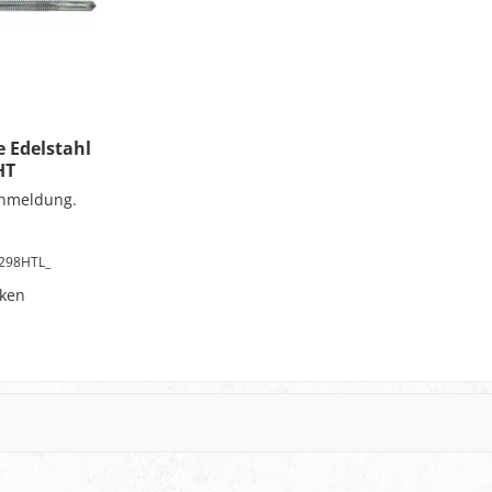
 Edelstahl
HT
Anmeldung.
298HTL_
ken