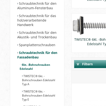
Schraubtechnik für den
Aluminum-Fensterbau
Schraubtechnik für das
holzverarbeitende
Handwerk
Schraubtechnik für den
Akustik- und Trockenbau
TWISTEC® 6kt. -Bo
Edelstahl T
Spanplattenschrauben
Schraubtechnik für den
Fassadenbau
Filtern
6kt. -Bohrschrauben
Edelstahl
TWISTEC® 6kt. -
Bohrschrauben Edelstahl
Typ A
TWISTEC® 6kt. -
Bohrschrauben Edelstahl
Typ E