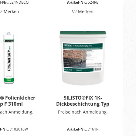
l-Nr.:
524NDECO
Artikel-Nr.:
524RB
Merken
Merken
® Folienkleber
SILISTO®FIX 1K-
p F 310ml
Dickbeschichtung Typ
nach Anmeldung.
Preise nach Anmeldung.
l-Nr.:
7103010W
Artikel-Nr.:
7161R