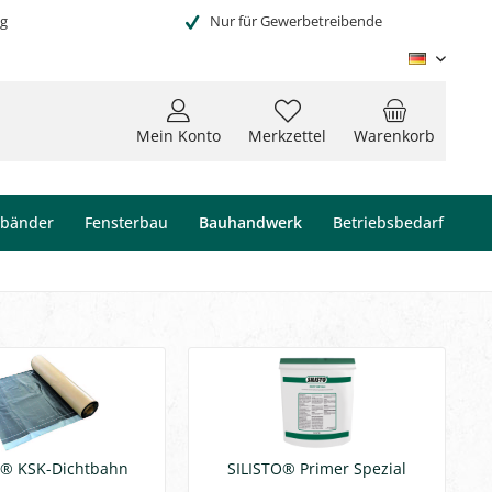
ng
Nur für Gewerbetreibende
Deutsc
Mein Konto
Merkzettel
Warenkorb
ebänder
Fensterbau
Bauhandwerk
Betriebsbedarf
O® KSK-Dichtbahn
SILISTO® Primer Spezial