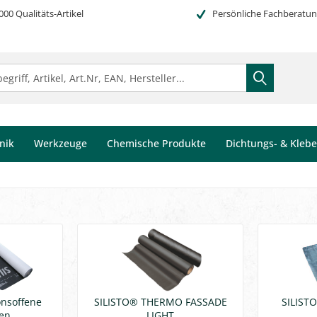
000 Qualitäts-Artikel
Persönliche Fachberatu
nik
Werkzeuge
Chemische Produkte
Dichtungs- & Kleb
onsoffene
SILISTO® THERMO FASSADE
SILIST
en
LIGHT