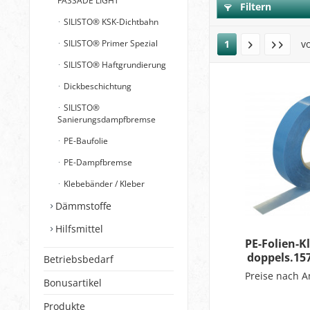
FASSADE LIGHT
Filtern
SILISTO® KSK-Dichtbahn
SILISTO® Primer Spezial
1
v
SILISTO® Haftgrundierung
Dickbeschichtung
SILISTO®
Sanierungsdampfbremse
PE-Baufolie
PE-Dampfbremse
Klebebänder / Kleber
Dämmstoffe
Hilfsmittel
PE-Folien-
doppels.1
Betriebsbedarf
Preise nach 
Bonusartikel
Produkte