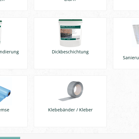
undierung
Dickbeschichtung
Sanier
emse
Klebebänder / Kleber