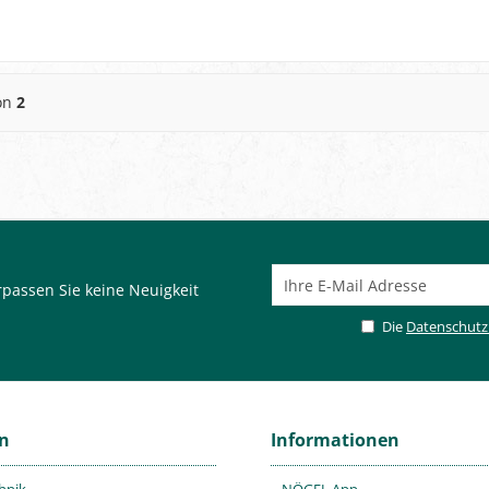
on
2
passen Sie keine Neuigkeit
Die
Datenschut
en
Informationen
hnik
NÖGEL App