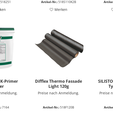
518251
Artikel-Nr.:
518S110K2B
Artike
ken
Merken
SK-Primer
Difflex Thermo Fassade
SILISTO
er
Light 120g
Ty
Anmeldung.
Preise nach Anmeldung.
Preise 
:
7164
Artikel-Nr.:
518F120B
Artike