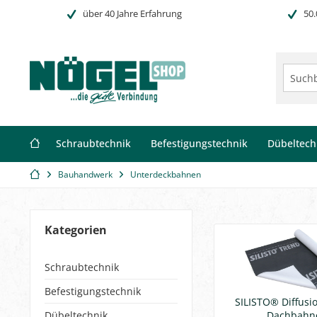
über 40 Jahre Erfahrung
50.
Schraubtechnik
Befestigungstechnik
Dübeltech
Bauhandwerk
Unterdeckbahnen
Kategorien
Schraubtechnik
Befestigungstechnik
SILISTO® Diffusi
Dübeltechnik
Dachbahn