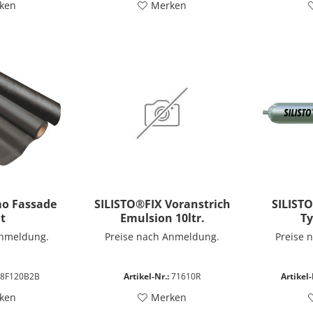
ken
Merken
mo Fassade
SILISTO®FIX Voranstrich
SILISTO
ht
Emulsion 10ltr.
Ty
Anmeldung.
Preise nach Anmeldung.
Preise 
8F120B2B
Artikel-Nr.:
71610R
Artikel-
ken
Merken