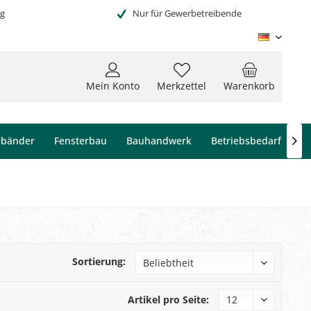
ng
Nur für Gewerbetreibende
Deutsc
Mein Konto
Merkzettel
Warenkorb
ebänder
Fensterbau
Bauhandwerk
Betriebsbedarf

Sortierung:
Artikel pro Seite: