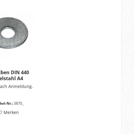
iben DIN 440
elstahl A4
nach Anmeldung.
kel-Nr.:
3870_
Merken