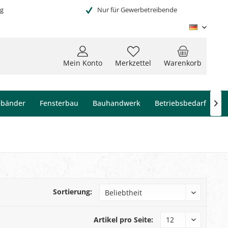
ng
Nur für Gewerbetreibende
Deutsc
Mein Konto
Merkzettel
Warenkorb
ebänder
Fensterbau
Bauhandwerk
Betriebsbedarf

Sortierung:
Artikel pro Seite: