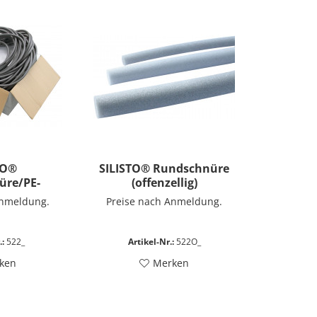
TO®
SILISTO® Rundschnüre
üre/PE-
(offenzellig)
terial nach
Anmeldung.
Preise nach Anmeldung.
8540
.:
522_
Artikel-Nr.:
522O_
ken
Merken