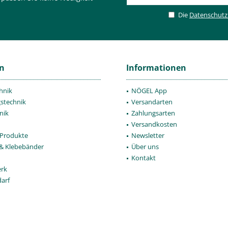
Die
Datenschut
en
Informationen
hnik
NÖGEL App
gstechnik
Versandarten
nik
Zahlungsarten
Versandkosten
Produkte
Newsletter
 & Klebebänder
Über uns
Kontakt
rk
darf