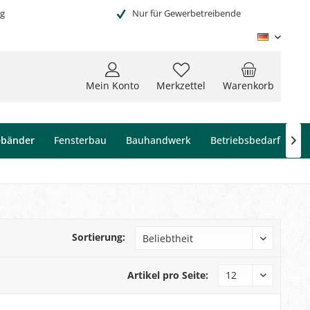
ng
Nur für Gewerbetreibende
Deutsc
Mein Konto
Merkzettel
Warenkorb
ebänder
Fensterbau
Bauhandwerk
Betriebsbedarf

Sortierung:
Artikel pro Seite: