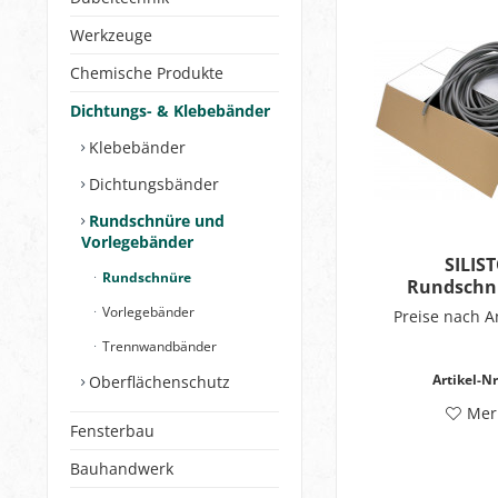
Werkzeuge
Chemische Produkte
Dichtungs- & Klebebänder
Klebebänder
Dichtungsbänder
Rundschnüre und
Vorlegebänder
SILIS
Rundschnüre
Rundschn
Hinterfüllma
Vorlegebänder
Preise nach 
DIN 1
Trennwandbänder
Artikel-Nr
Oberflächenschutz
Mer
Fensterbau
Bauhandwerk