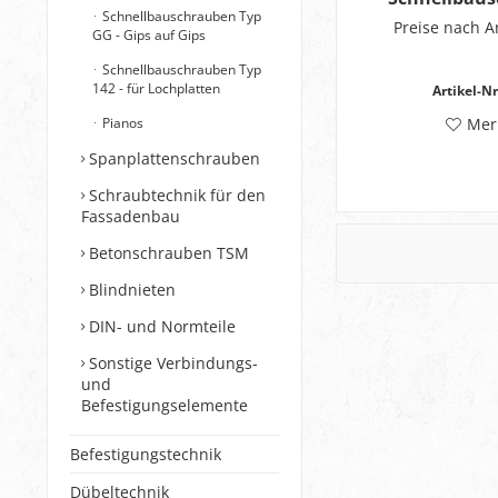
Schnellbauschrauben Typ
mit Feingew
Preise nach 
GG - Gips auf Gips
14
Schnellbauschrauben Typ
142 - für Lochplatten
Artikel-Nr
Mer
Pianos
Spanplattenschrauben
Schraubtechnik für den
Fassadenbau
Betonschrauben TSM
Blindnieten
DIN- und Normteile
Sonstige Verbindungs-
und
Befestigungselemente
Befestigungstechnik
Dübeltechnik