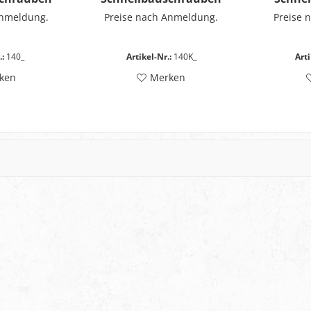
inde - Typ
mit Feingewinde - Typ
Anmeldung.
Preise nach Anmeldung.
Preise 
0
140 - Kleinpackung
.:
140_
Artikel-Nr.:
140K_
Arti
ken
Merken