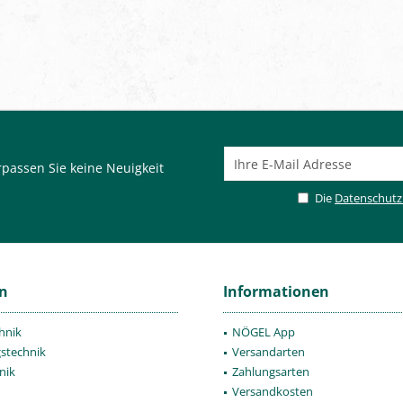
passen Sie keine Neuigkeit
Die
Datenschut
en
Informationen
hnik
NÖGEL App
gstechnik
Versandarten
nik
Zahlungsarten
Versandkosten