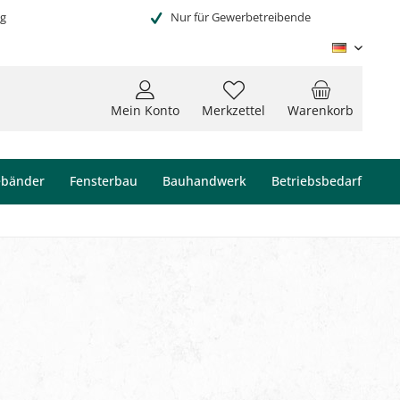
ng
Nur für Gewerbetreibende
Deutsc
Mein Konto
Merkzettel
Warenkorb
ebänder
Fensterbau
Bauhandwerk
Betriebsbedarf