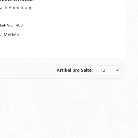
phos.
nach Anmeldung.
kel-Nr.:
140B_
Merken
Artikel pro Seite: