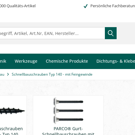
000 Qualitäts-Artikel
Persönliche Fachberatu
nik
Werkzeuge
Chemische Produkte
Dichtungs- & Kleb
bau
Schnellbauschrauben Typ 140 - mit Feingewinde
uschrauben
PARCO® Gurt-
- Typ 140
Schnellbauschrauben mit