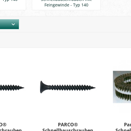
Feingewinde - Typ 140
O®
PARCO®
Pa
schrauben
Schnellbauschrauben
Schne