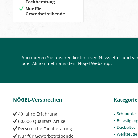
Fachberatung
Nur für
Gewerbetreibende
Abonnieren Sie unseren kostenlosen Newsletter und ver
oder Aktion mehr aus dem Nögel Webshop.
NÖGEL-Versprechen
Kategori
40 Jahre Erfahrung
Schraubtec
Befestigun
60.000 Qualitäts-Artikel
Duebeltech
Persönliche Fachberatung
Werkzeuge
Nur für Gewerbetreibende