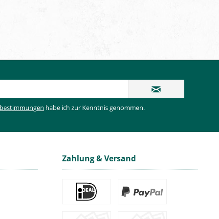
zbestimmungen
habe ich zur Kenntnis genommen.
Zahlung & Versand