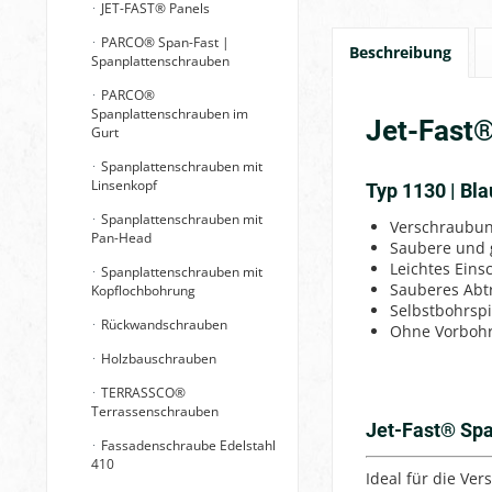
JET-FAST® Panels
PARCO® Span-Fast |
Beschreibung
Spanplattenschrauben
PARCO®
Spanplattenschrauben im
Jet-Fast®
Gurt
Spanplattenschrauben mit
Linsenkopf
Typ 1130 | Bla
Spanplattenschrauben mit
Verschraubun
Pan-Head
Saubere und 
Leichtes Ein
Spanplattenschrauben mit
Sauberes Abt
Kopflochbohrung
Selbstbohrspi
Rückwandschrauben
Ohne Vorbohr
Holzbauschrauben
TERRASSCO®
Terrassenschrauben
Jet-Fast® Sp
Fassadenschraube Edelstahl
410
Ideal für die Ve