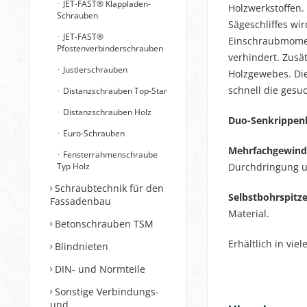
JET-FAST® Klappladen-
Holzwerkstoffen.
Schrauben
Sägeschliffes wir
JET-FAST®
Einschraubmoment
Pfostenverbinderschrauben
verhindert. Zus
Justierschrauben
Holzgewebes. Die
schnell die ges
Distanzschrauben Top-Star
Distanzschrauben Holz
Duo-Senkrippen
Euro-Schrauben
Mehrfachgewind
Fensterrahmenschraube
Typ Holz
Durchdringung u
Schraubtechnik für den
Selbstbohrspitze
Fassadenbau
Material.
Betonschrauben TSM
Erhältlich in vi
Blindnieten
DIN- und Normteile
Sonstige Verbindungs-
und