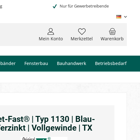
ng
Nur für Gewerbetreibende
Deutsc
Mein Konto
Merkzettel
Warenkorb
ebänder
Fensterbau
Bauhandwerk
Betriebsbedarf
et-Fast® | Typ 1130 | Blau-
erzinkt | Vollgewinde | TX