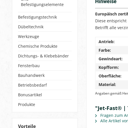
Hinweise
Befestigungselemente
Europäisch zerti
Befestigungstechnik
Diese entspricht
Dübeltechnik
Betrifft alle ve
Werkzeuge
Antrieb:
Chemische Produkte
Farbe:
Dichtungs- & Klebebänder
Gewindeart:
Fensterbau
Kopfform:
Bauhandwerk
Oberfläche:
Material:
Betriebsbedarf
Angaben gemäß Herst
Bonusartikel
Produkte
"Jet-Fast® |
Fragen zum Art
Alle Artikel vo
Vorteile