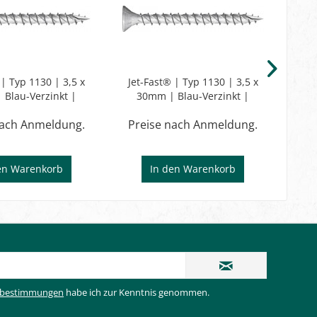
 | Typ 1130 | 3,5 x
Jet-Fast® | Typ 1130 | 3,5 x
Jet
Blau-Verzinkt |
30mm | Blau-Verzinkt |
3
gewinde | TX
Vollgewinde | TX
nach Anmeldung.
Preise nach Anmeldung.
Pr
en
Warenkorb
In den
Warenkorb
zbestimmungen
habe ich zur Kenntnis genommen.