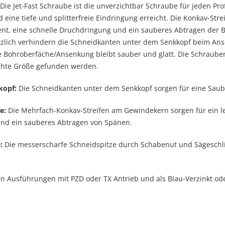
 Die Jet-Fast Schraube ist die unverzichtbar Schraube für jeden P
d eine tiefe und splitterfreie Eindringung erreicht. Die Konkav-St
, eine schnelle Druchdringung und ein sauberes Abtragen der Boh
ätzlich verhindern die Schneidkanten unter dem Senkkopf beim An
 Bohroberfäche/Ansenkung bleibt sauber und glatt. Die Schrauben 
uchte Größe gefunden werden.
kopf:
Die Schneidkanten unter dem Senkkopf sorgen für eine Saub
e:
Die Mehrfach-Konkav-Streifen am Gewindekern sorgen für ein l
nd ein sauberes Abtragen von Spänen.
:
Die messerscharfe Schneidspitze durch Schabenut und Sägeschliff 
elen Ausführungen mit PZD oder TX Antrieb und als Blau-Verzinkt ode