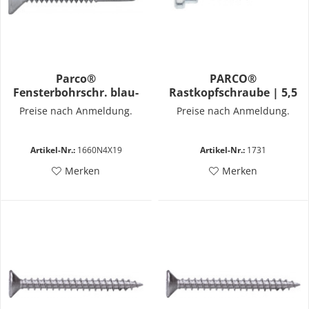
Parco®
PARCO®
Fensterbohrschr. blau-
Rastkopfschraube | 5,5
vz M4,0x19
x 24mm | Bohrspitze |
Preise nach Anmeldung.
Preise nach Anmeldung.
Kunststofffenster
Artikel-Nr.:
1660N4X19
Artikel-Nr.:
1731
Merken
Merken