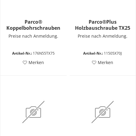
Parco®
Parco®Plus
Koppelbohrschrauben
Holzbauschraube TX25
vz. 5,5x75
5,0x70
Preise nach Anmeldung.
Preise nach Anmeldung.
Artikel-Nr.:
176N55TX75
Artikel-Nr.:
11505X70J
Merken
Merken