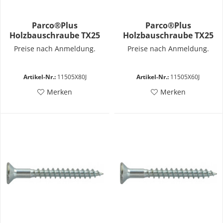
Parco®Plus
Parco®Plus
Holzbauschraube TX25
Holzbauschraube TX25
5,0x80
5,0x60
Preise nach Anmeldung.
Preise nach Anmeldung.
Artikel-Nr.:
11505X80J
Artikel-Nr.:
11505X60J
Merken
Merken