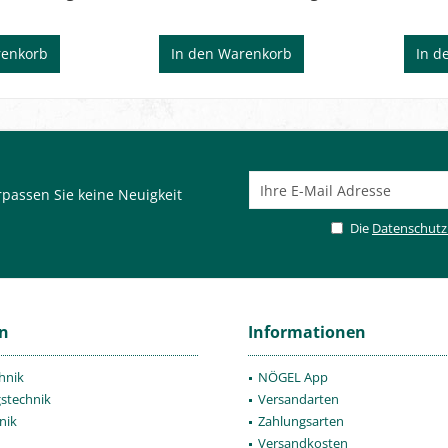
enkorb
In den
Warenkorb
In d
passen Sie keine Neuigkeit
Die
Datenschut
en
Informationen
hnik
NÖGEL App
gstechnik
Versandarten
nik
Zahlungsarten
Versandkosten