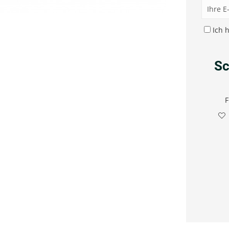
Ich 
Sc
F