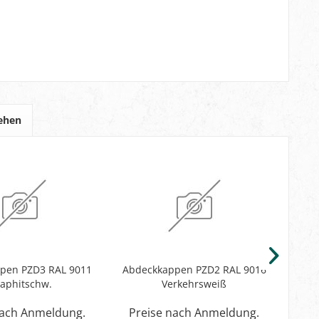
sehen
pen PZD3 RAL 9011
Abdeckkappen PZD2 RAL 9016
aphitschw.
Verkehrsweiß
Pr
nach Anmeldung.
Preise nach Anmeldung.