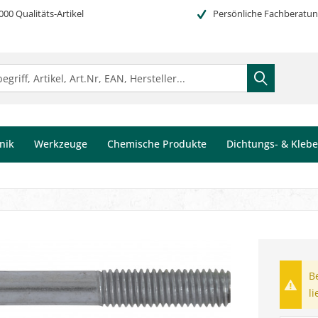
000 Qualitäts-Artikel
Persönliche Fachberatu
nik
Werkzeuge
Chemische Produkte
Dichtungs- & Kleb
B
li