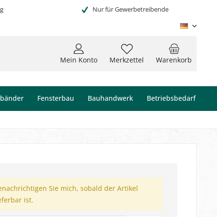
ng
Nur für Gewerbetreibende
Deutsc
Mein Konto
Merkzettel
Warenkorb
ebänder
Fensterbau
Bauhandwerk
Betriebsbedarf
enachrichtigen Sie mich, sobald der Artikel
eferbar ist.