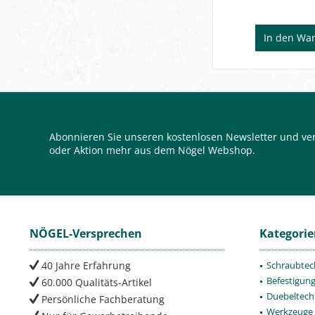
In den
War
Abonnieren Sie unseren kostenlosen Newsletter und ver
oder Aktion mehr aus dem Nögel Webshop.
NÖGEL-Versprechen
Kategori
40 Jahre Erfahrung
Schraubtec
Befestigun
60.000 Qualitäts-Artikel
Duebeltech
Persönliche Fachberatung
Werkzeuge