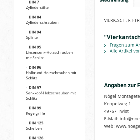
DIN 7
Zylinderstifte
DIN 84
VIERK.SCH. F.I-T
Zylinderschrauben
DIN 94
"Vierkantsch
Splinte
Fragen zum Art
DIN 95
Alle Artikel v
Linsensenk-Holzschrauben
mit Schlitz
DIN 96
Halbrund-Holzschrauben mit
Schlitz
Angaben zur P
DIN 97
Senkkopf-Holzschrauben mit
Nögel Montagete
Schlitz
Koppelweg 1
DIN 99
49767 Twist
Kegelgriffe
E-Mail: info@noe
DIN 125
Web: www.noege
Scheiben
DIN 126