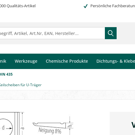
000 Qualitäts-Artikel
Persönliche Fachberatu
nik
Werkzeuge
Chemische Produkte
Dichtungs- & Kleb
DIN 435
Keilscheiben für U-Träger