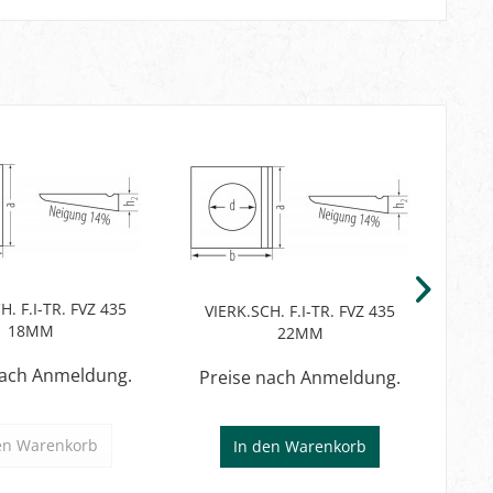
H. F.I-TR. FVZ 435
VIERK.SCH. F.I-TR. FVZ 435
VI
18MM
22MM
nach Anmeldung.
Preise nach Anmeldung.
Pr
en
Warenkorb
In den
Warenkorb