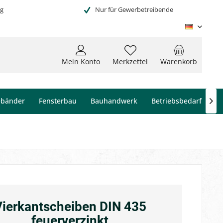
ng
Nur für Gewerbetreibende
Deutsc
Mein Konto
Merkzettel
Warenkorb
ebänder
Fensterbau
Bauhandwerk
Betriebsbedarf

Vierkantscheiben DIN 435
feuerverzinkt