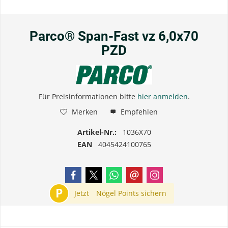
Parco® Span-Fast vz 6,0x70
PZD
Für Preisinformationen bitte
hier anmelden
.
Merken
Empfehlen
Artikel-Nr.:
1036X70
EAN
4045424100765
P
Jetzt
Nögel Points sichern