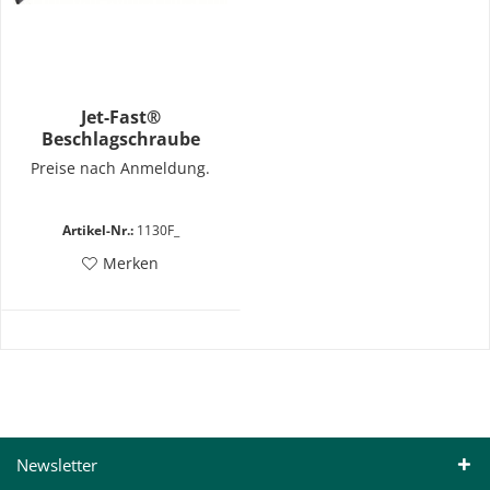
Jet-Fast®
Beschlagschraube
Teilgewinde TX20
Preise nach Anmeldung.
Artikel-Nr.:
1130F_
Merken
Newsletter