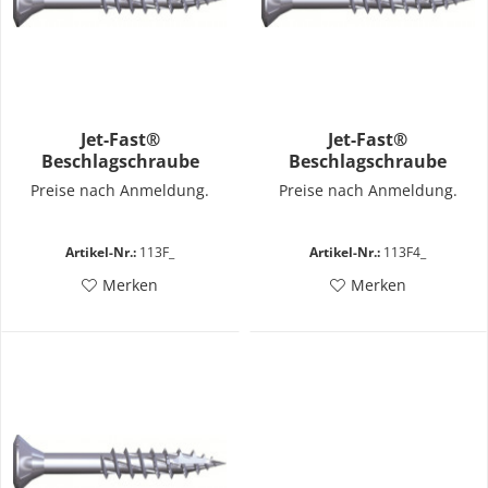
Jet-Fast®
Jet-Fast®
Beschlagschraube
Beschlagschraube
Teilgewinde PZD2
Gewinde bis annähernd
Preise nach Anmeldung.
Preise nach Anmeldung.
Kopf PZD2
Artikel-Nr.:
113F_
Artikel-Nr.:
113F4_
Merken
Merken