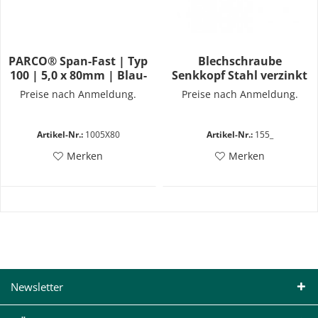
PARCO® Span-Fast | Typ
Blechschraube
100 | 5,0 x 80mm | Blau-
Senkkopf Stahl verzinkt
Verzinkt | Vollgewinde |
DIN 7982
Preise nach Anmeldung.
Preise nach Anmeldung.
PZD
Artikel-Nr.:
1005X80
Artikel-Nr.:
155_
Merken
Merken
Newsletter