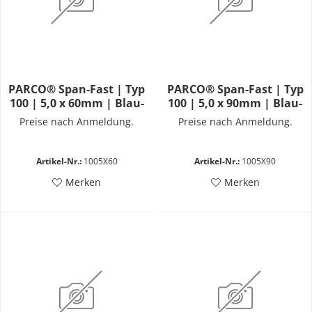
PARCO® Span-Fast | Typ
PARCO® Span-Fast | Typ
100 | 5,0 x 60mm | Blau-
100 | 5,0 x 90mm | Blau-
Verzinkt | Vollgewinde |
Verzinkt | Vollgewinde |
Preise nach Anmeldung.
Preise nach Anmeldung.
PZD
PZD
Artikel-Nr.:
1005X60
Artikel-Nr.:
1005X90
Merken
Merken