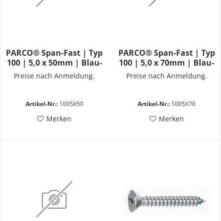
PARCO® Span-Fast | Typ
PARCO® Span-Fast | Typ
100 | 5,0 x 50mm | Blau-
100 | 5,0 x 70mm | Blau-
Verzinkt | Vollgewinde |
Verzinkt | Vollgewinde |
Preise nach Anmeldung.
Preise nach Anmeldung.
PZD
PZD
Artikel-Nr.:
1005X50
Artikel-Nr.:
1005X70
Merken
Merken