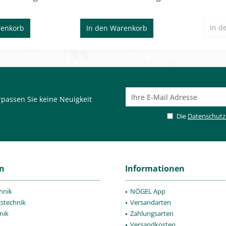
In d
enkorb
In den
Warenkorb
passen Sie keine Neuigkeit
Die
Datenschut
en
Informationen
hnik
NÖGEL App
gstechnik
Versandarten
nik
Zahlungsarten
Versandkosten