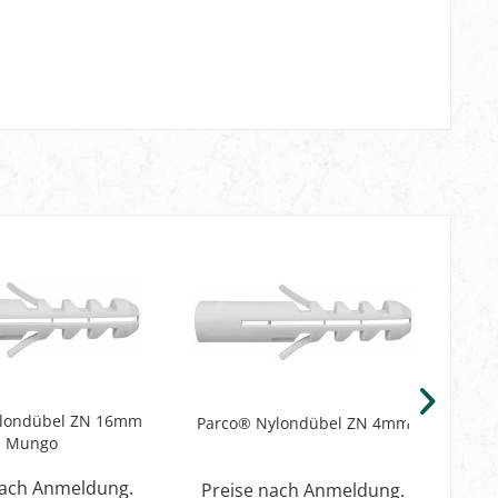
ylondübel ZN 16mm
Parco® Nylondübel ZN 4mm
Par
Mungo
nach Anmeldung.
Preise nach Anmeldung.
Pr