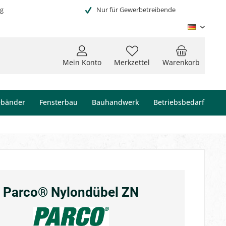
ng
Nur für Gewerbetreibende
Deutsc
Mein Konto
Merkzettel
Warenkorb
ebänder
Fensterbau
Bauhandwerk
Betriebsbedarf
Parco® Nylondübel ZN