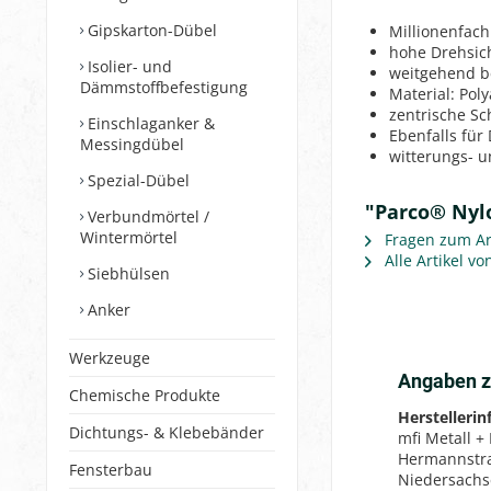
Gipskarton-Dübel
Millionenfac
hohe Drehsic
Isolier- und
weitgehend b
Dämmstoffbefestigung
Material: Pol
zentrische S
Einschlaganker &
Ebenfalls für
Messingdübel
witterungs- u
Spezial-Dübel
"Parco® Nyl
Verbundmörtel /
Wintermörtel
Fragen zum Art
Alle Artikel v
Siebhülsen
Anker
Werkzeuge
Angaben z
Chemische Produkte
Herstelleri
Dichtungs- & Klebebänder
mfi Metall +
Hermannstr
Fensterbau
Niedersach