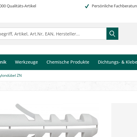
000 Qualitäts-Artikel
Persönliche Fachberatu
nik
Werkzeuge
Chemische Produkte
Dichtungs- & Kleb
londübel ZN