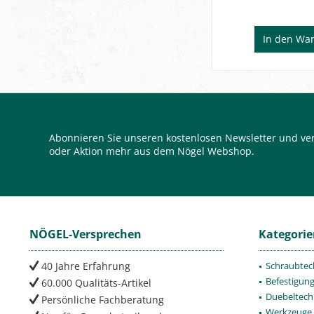
In den
War
Abonnieren Sie unseren kostenlosen Newsletter und ver
oder Aktion mehr aus dem Nögel Webshop.
NÖGEL-Versprechen
Kategori
40 Jahre Erfahrung
Schraubtec
Befestigun
60.000 Qualitäts-Artikel
Duebeltech
Persönliche Fachberatung
Werkzeuge