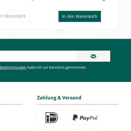
en
Warenkorb
In den
Warenkorb
zbestimmungen
habe ich zur Kenntnis genommen.
Zahlung & Versand