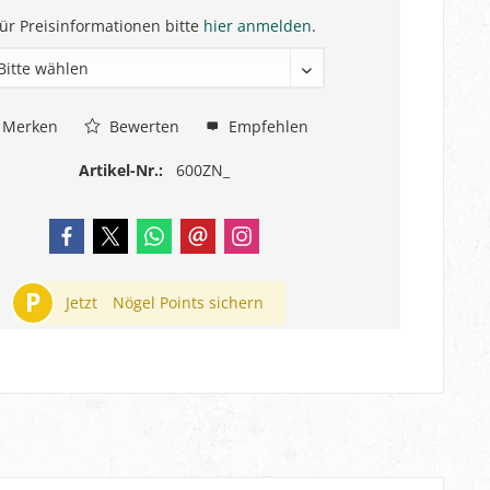
ür Preisinformationen bitte
hier anmelden
.
Merken
Bewerten
Empfehlen
Artikel-Nr.:
600ZN_
P
Jetzt
Nögel Points sichern