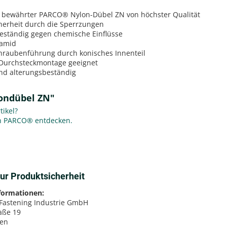
h bewährter PARCO® Nylon-Dübel ZN von höchster Qualität
herheit durch die Sperrzungen
eständig gegen chemische Einflüsse
yamid
chraubenführung durch konisches Innenteil
 Durchsteckmontage geeignet
nd alterungsbeständig
ondübel ZN"
ikel?
on PARCO® entdecken.
ur Produktsicherheit
nformationen:
 Fastening Industrie GmbH
aße 19
sen