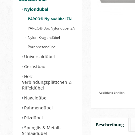
Nylondübel
PARCO® Nylondübel ZN
PARCO® Box Nylondübel ZN
Nylon-Kragendübel
Porenbetondübel
Universaldübel
Gerüstbau
Holz
Verbindungsplättchen &
Riffeldübel
Abbildung ähnlich
Nageldübel
Rahmendübel
Pilzdübel
Beschreibung
Spenglis & Metall-
Schlagdübel