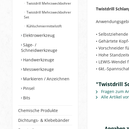
Twistdrill Mehrzweckbohrer
Twistdrill Schla
Twistdrill Mehrzweckbohrer
Set
Anwendungsgebiet
Kühlschmiermittelstift
• Selbstziehende
Elektrowerkzeug
• Gehärtete Kop
Säge- /
• Vorschneider 
Schneidwerkzeuge
• Hohe Standzeit
Handwerkzeuge
• LEWIS-Wendel 
• 6kt.-Spannscha
Messwerkzeuge
Markieren / Anzeichnen
"Twistdrill 
Pinsel
Fragen zum Art
Alle Artikel vo
Bits
Chemische Produkte
Dichtungs- & Klebebänder
Angaben z