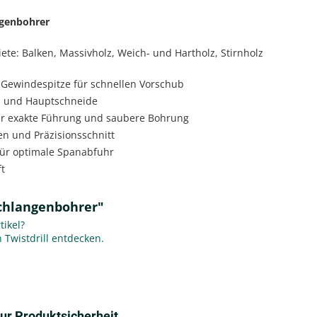
ngenbohrer
e: Balken, Massivholz, Weich- und Hartholz, Stirnholz
 Gewindespitze für schnellen Vorschub
f- und Hauptschneide
für exakte Führung und saubere Bohrung
en und Präzisionsschnitt
für optimale Spanabfuhr
ft
Schlangenbohrer"
ikel?
n Twistdrill entdecken.
ur Produktsicherheit