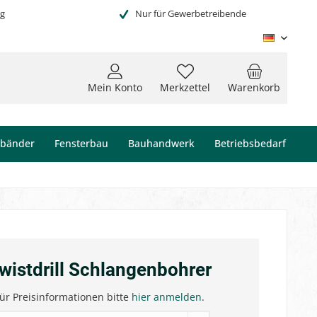
ng
Nur für Gewerbetreibende
Deutsc
Mein Konto
Merkzettel
Warenkorb
ebänder
Fensterbau
Bauhandwerk
Betriebsbedarf
wistdrill Schlangenbohrer
ür Preisinformationen bitte
hier anmelden
.