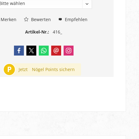
Merken
Bewerten
Empfehlen
Artikel-Nr.:
416_
P
Jetzt
Nögel Points sichern