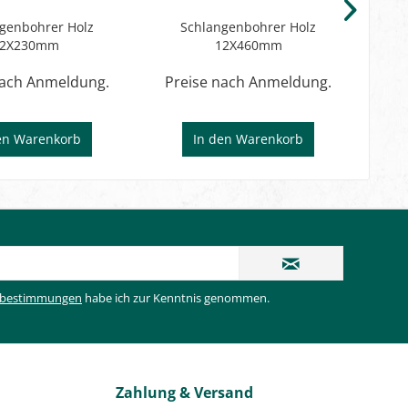
genbohrer Holz
Schlangenbohrer Holz
12X230mm
12X460mm
nach Anmeldung.
Preise nach Anmeldung.
Pr
en
Warenkorb
In den
Warenkorb
zbestimmungen
habe ich zur Kenntnis genommen.
Zahlung & Versand