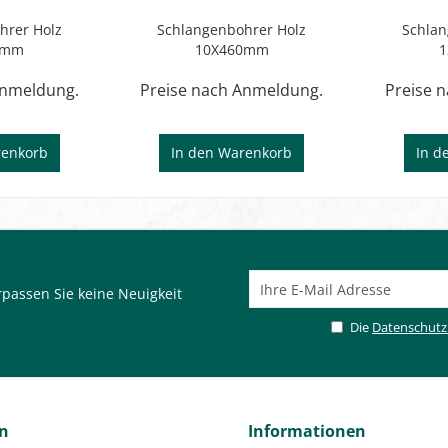
hrer Holz
Schlangenbohrer Holz
Schlan
5mm
10X460mm
Anmeldung.
Preise nach Anmeldung.
Preise 
enkorb
In den
Warenkorb
In d
passen Sie keine Neuigkeit
Die
Datenschut
en
Informationen